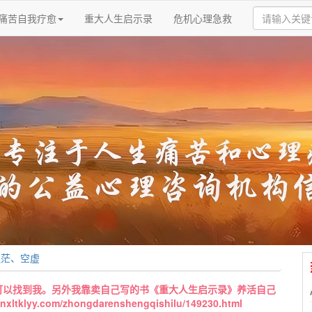
痛苦自我疗愈
重大人生启示录
危机心理急救
迷茫、空虚
可以找到我。另外我靠卖自己写的书《重大人生启示录》养活自己
y.com/zhongdarenshengqishilu/149230.html