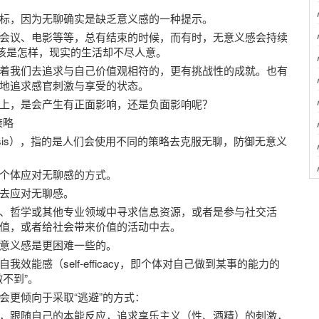
标，因为无聊确实是缺乏意义感的一种提示。
会议、电影等等，总有结束的时候，而有时，无意义感会持续
应该是怎样，现实的生活却不尽人意。
着我们去追求与自己价值观相符的，更有挑战性的成就。也有
地追求感官刺激与享受的状态。
上，是会产生有正面影响，还是负面影响呢？
策略
hypothesis），指的是人们会使用不同的策略去克服无聊，防御无意义
个体应对无聊感的方式。
去应对无聊感。
、哲学或其他专业领域中寻求信息资源，或者是参与社交活
值，或者给社会带来价值的活动中去。
意义感是更困难一些的。
能感（self-efficacy，即个体对自己做到某事的能力的
不到”。
会更倾向于采取“逃避”的方式：
，跟随自己的本能反应，追求享乐主义（性、酒精）的刺激，