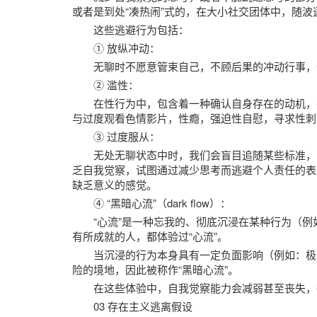
或者是到处“凑热闹”式的，在大小社交团体中，随
这些逃避行为包括：
① 放纵冲动：
无聊时不愿意管束自己，不顾后果的冲动行事，
② 滥性：
在性行为中，包含着一种确认自身存在的动机，
与过度观看色情影片，性瘾，强迫性自慰，寻求性刺
③ 过度服从：
无处无聊状态中时，我们会盲目追随某些标准，
乏自我觉察，试图通过减少思考而逃避个人责任的表
缺乏意义的感觉。
④ “黑暗心流”（dark flow）：
“心流”是一种忘我的、彻底沉浸在某种行为（
有所成就的人，都体验过“心流”。
当沉浸的行为本身具有一定负面影响（例如：极
险的境地，因此被称作“黑暗心流”。
在这些体验中，自我觉察能力会减弱甚至丧失，
03 存在主义逃离假设