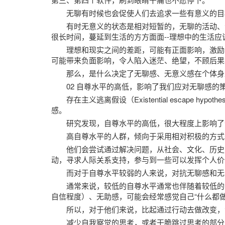
无聊有时候也会促使人们去追求一些有意义的目
有时无意义的状态是相对短暂的，无聊的活动、
很长时间，蔓延到生活的方方面面--理想中的生活
理想和现实之间的差距，可能有正面影响，激励
可能带来负面影响，令人陷入迷茫、绝望，不顾后果
那么，是什么决定了无聊感、无意义感在个体身
02 自尊水平的高低，影响了我们应对无聊感的
存在主义逃离假设（Existential escape 
感。
研究发现，自尊水平的高低，很大程度上影响了
高自尊水平的人群，倾向于采用相对积极的方式
他们会尝试通过解决问题，从社会、文化、历史
动，寻求人际关系支持，参与到一些可以发挥个人价
而对于自尊水平较弱的人来说，对抗无聊感和无
通常来说，较低的自尊水平通常也伴随着较低的自我效
自信程度）、无助感，可能会经常感觉自己“什么都做
所以，对于他们来说，比起通过行动去做改变，
减少自我察觉的思考，或者干脆跳过思考的部分