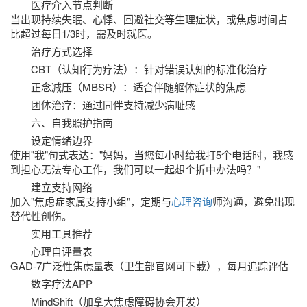
医疗介入节点判断
当出现持续失眠、心悸、回避社交等生理症状，或焦虑时间占
比超过每日1/3时，需及时就医。
治疗方式选择
CBT（认知行为疗法）：针对错误认知的标准化治疗
正念减压（MBSR）：适合伴随躯体症状的焦虑
团体治疗：通过同伴支持减少病耻感
六、自我照护指南
设定情绪边界
使用"我"句式表达："妈妈，当您每小时给我打5个电话时，我感
到担心无法专心工作，我们可以一起想个折中办法吗？"
建立支持网络
加入"焦虑症家属支持小组"，定期与
心理咨询
师沟通，避免出现
替代性创伤。
实用工具推荐
心理自评量表
GAD-7广泛性焦虑量表（卫生部官网可下载），每月追踪评估
数字疗法APP
MindShift（加拿大焦虑障碍协会开发）