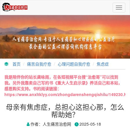
导
航
切
换
首页
痛苦自我疗愈
心理问题自我疗愈
焦虑症
我是陪伴你的站长龚咏雨，在各短视频平台搜“治愈哥”可以找到
我。另外我靠卖自己写的书《重大人生启示录》养活自己和本站，
感恩购买支持。书的阅读链接：
https://www.anxltklyy.com/zhongdarenshengqishilu/149230.ht
母亲有焦虑症，总担心这担心那，怎么
帮助她？
作者：人生痛苦治愈网
2025-05-18