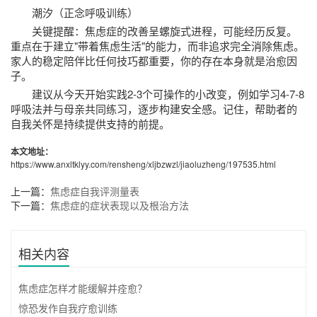
潮汐（正念呼吸训练）
关键提醒：焦虑症的改善呈螺旋式进程，可能经历反复。
重点在于建立"带着焦虑生活"的能力，而非追求完全消除焦虑。
家人的稳定陪伴比任何技巧都重要，你的存在本身就是治愈因
子。
建议从今天开始实践2-3个可操作的小改变，例如学习4-7-8
呼吸法并与母亲共同练习，逐步构建安全感。记住，帮助者的
自我关怀是持续提供支持的前提。
本文地址：
https://www.anxltklyy.com/rensheng/xljbzwzl/jiaoluzheng/197535.html
上一篇：
焦虑症自我评测量表
下一篇：
焦虑症的症状表现以及根治方法
相关内容
焦虑症怎样才能缓解并痊愈？
惊恐发作自我疗愈训练