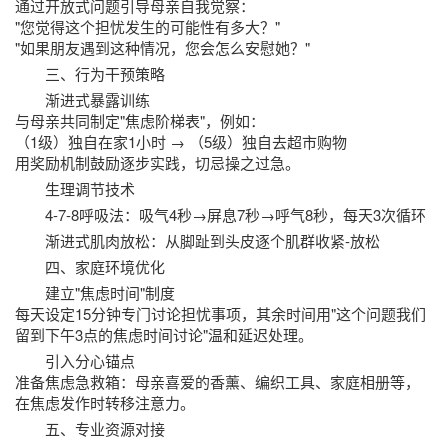
通过开放式问题引导母亲自我觉察：
"您觉得这个担忧发生的可能性有多大？"
"如果朋友遇到这种情况，您会怎么安慰她？"
三、行为干预策略
渐进式暴露训练
与母亲共同制定"焦虑阶梯表"，例如：
（1级）独自在家1小时 → （5级）独自去超市购物
用奖励机制鼓励逐步实践，切忌操之过急。
生理调节技术
4-7-8呼吸法：吸气4秒→屏息7秒→呼气8秒，每天3次循环
渐进式肌肉放松：从脚趾到头皮逐个肌群收紧-放松
四、家庭环境优化
建立"焦虑时间"制度
每天设定15分钟专门讨论担忧事项，其余时间用"这个问题我们
留到下午3点的焦虑时间讨论"温和延迟处理。
引入分心锚点
准备焦虑急救箱：母亲喜爱的香薰、编织工具、家庭相册等，
在焦虑发作时转移注意力。
五、专业资源对接