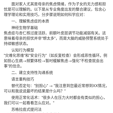
面对家人尤其是母亲的焦虑情绪，作为子女的无力感和担
忧是可以理解的。以下是从专业角度出发的整合建议，包含心
理学理论和实用技巧，分步骤说明如何科学应对：
一、理解焦虑症的本质
神经生物学基础
焦虑症与杏仁核过度活跃、前额叶皮层调节功能减弱有关。这
意味着母亲的担忧并非"想太多"，而是大脑的威胁预警系统处于
持续敏感状态。
认知行为模型
"灾难化思维"和"安全行为"（如反复检查）会形成恶性循环。例
如担心生病→频繁体检→暂时缓解焦虑→强化"不检查就会出
事"的信念。
二、建立支持性沟通系统
语言重构技巧
替代否定句："别担心" → "我注意到您最近常想到XX情况，
可以和我说说最坏的结果是什么吗？"
使用正常化话术："很多人在压力大时都会有类似的担心，
我们可以一起看看怎么应对。"
苏格拉底式提问法