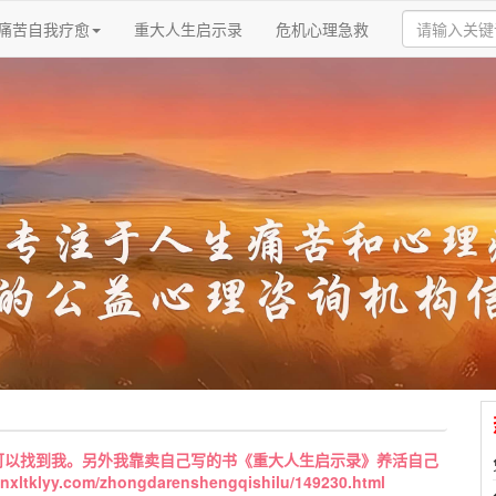
痛苦自我疗愈
重大人生启示录
危机心理急救
可以找到我。另外我靠卖自己写的书《重大人生启示录》养活自己
y.com/zhongdarenshengqishilu/149230.html