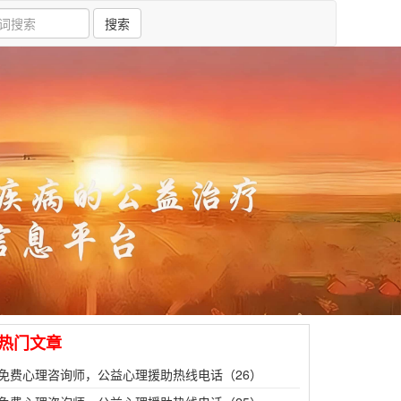
搜索
热门文章
免费心理咨询师，公益心理援助热线电话（26）